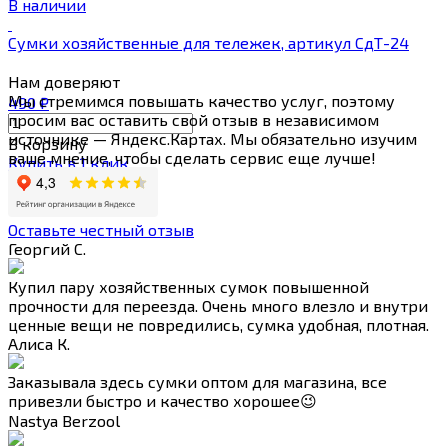
В наличии
Сумки хозяйственные для тележек, артикул СдТ-24
Нам
доверяют
Мы стремимся повышать качество услуг, поэтому
490
₽
просим вас оставить свой отзыв в независимом
источнике — Яндекс.Картах. Мы обязательно изучим
В корзину
ваше мнение, чтобы сделать сервис еще лучше!
Купить в 1 клик
Оставьте честный отзыв
Георгий С.
Купил пару хозяйственных сумок повышенной
прочности для переезда. Очень много влезло и внутри
ценные вещи не повредились, сумка удобная, плотная.
Алиса К.
Заказывала здесь сумки оптом для магазина, все
привезли быстро и качество хорошее😉
Nastya Berzool