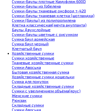
Сумки-баулы плотные Камуфляж 600D
Сумки-баулы из Гобелена
Сумки-баулы тканевые оксфорд т-420
Сумки-баулы тканевая клетка (шотландка)
Сумки (баулы) из полипропилена
Клетка классическая(мечта акуппанта)
Баулы Двухслойные
Сумки-баулы цветные с рисунком
Сумка баул армейская
Сумка баул черный
Клетчатый баул
Хозяйственные сумки
Сумки хозяйственные
Тканевые хозяйственные сумки
Сумки Авоська
Бытовая хозяйственная сумка
Хозяйственные сумки кошельки
Сумка для покупок
Складные хозяйственные сумки
Сумки с увеличением объёма(ярус)
Женские сумки
Рюкзак
Складные сумки
Сумки Авоська