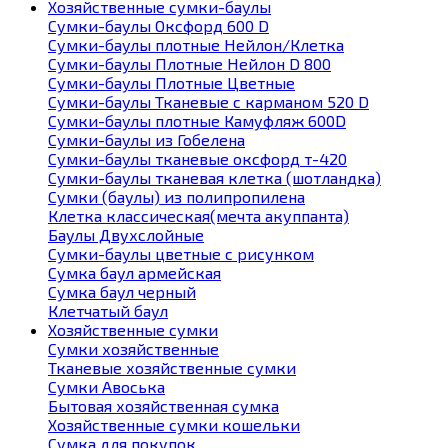
Хозяйственные сумки-баулы
Сумки-баулы Оксфорд 600 D
Сумки-баулы плотные Нейлон/Клетка
Сумки-баулы Плотные Нейлон D 800
Сумки-баулы Плотные Цветные
Сумки-баулы Тканевые с карманом 520 D
Сумки-баулы плотные Камуфляж 600D
Сумки-баулы из Гобелена
Сумки-баулы тканевые оксфорд т-420
Сумки-баулы тканевая клетка (шотландка)
Сумки (баулы) из полипропилена
Клетка классическая(мечта акуппанта)
Баулы Двухслойные
Сумки-баулы цветные с рисунком
Сумка баул армейская
Сумка баул черный
Клетчатый баул
Хозяйственные сумки
Сумки хозяйственные
Тканевые хозяйственные сумки
Сумки Авоська
Бытовая хозяйственная сумка
Хозяйственные сумки кошельки
Сумка для покупок