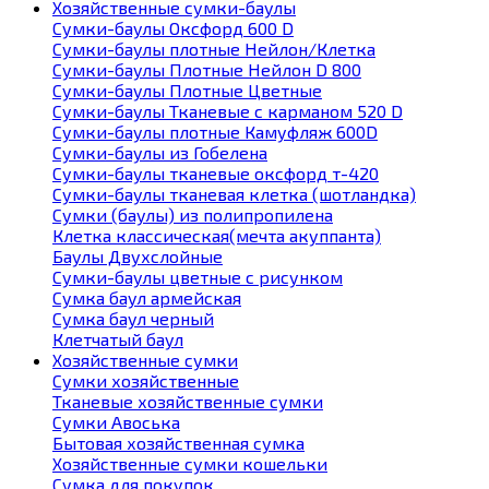
Хозяйственные сумки-баулы
Сумки-баулы Оксфорд 600 D
Сумки-баулы плотные Нейлон/Клетка
Сумки-баулы Плотные Нейлон D 800
Сумки-баулы Плотные Цветные
Сумки-баулы Тканевые с карманом 520 D
Сумки-баулы плотные Камуфляж 600D
Сумки-баулы из Гобелена
Сумки-баулы тканевые оксфорд т-420
Сумки-баулы тканевая клетка (шотландка)
Сумки (баулы) из полипропилена
Клетка классическая(мечта акуппанта)
Баулы Двухслойные
Сумки-баулы цветные с рисунком
Сумка баул армейская
Сумка баул черный
Клетчатый баул
Хозяйственные сумки
Сумки хозяйственные
Тканевые хозяйственные сумки
Сумки Авоська
Бытовая хозяйственная сумка
Хозяйственные сумки кошельки
Сумка для покупок