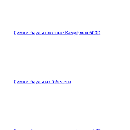
Сумки-баулы плотные Камуфляж 600D
Сумки-баулы из Гобелена