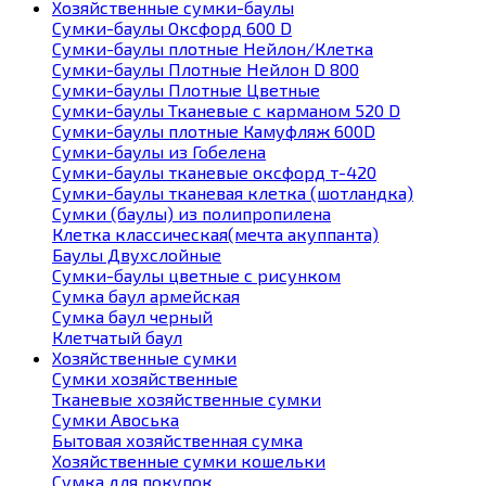
Хозяйственные сумки-баулы
Сумки-баулы Оксфорд 600 D
Сумки-баулы плотные Нейлон/Клетка
Сумки-баулы Плотные Нейлон D 800
Сумки-баулы Плотные Цветные
Сумки-баулы Тканевые с карманом 520 D
Сумки-баулы плотные Камуфляж 600D
Сумки-баулы из Гобелена
Сумки-баулы тканевые оксфорд т-420
Сумки-баулы тканевая клетка (шотландка)
Сумки (баулы) из полипропилена
Клетка классическая(мечта акуппанта)
Баулы Двухслойные
Сумки-баулы цветные с рисунком
Сумка баул армейская
Сумка баул черный
Клетчатый баул
Хозяйственные сумки
Сумки хозяйственные
Тканевые хозяйственные сумки
Сумки Авоська
Бытовая хозяйственная сумка
Хозяйственные сумки кошельки
Сумка для покупок