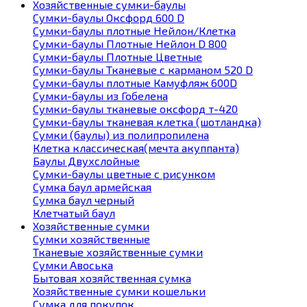
Хозяйственные сумки-баулы
Сумки-баулы Оксфорд 600 D
Сумки-баулы плотные Нейлон/Клетка
Сумки-баулы Плотные Нейлон D 800
Сумки-баулы Плотные Цветные
Сумки-баулы Тканевые с карманом 520 D
Сумки-баулы плотные Камуфляж 600D
Сумки-баулы из Гобелена
Сумки-баулы тканевые оксфорд т-420
Сумки-баулы тканевая клетка (шотландка)
Сумки (баулы) из полипропилена
Клетка классическая(мечта акуппанта)
Баулы Двухслойные
Сумки-баулы цветные с рисунком
Сумка баул армейская
Сумка баул черный
Клетчатый баул
Хозяйственные сумки
Сумки хозяйственные
Тканевые хозяйственные сумки
Сумки Авоська
Бытовая хозяйственная сумка
Хозяйственные сумки кошельки
Сумка для покупок