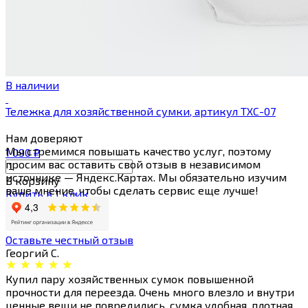
В наличии
Тележка для хозяйственной сумки, артикул ТХС-07
Нам
доверяют
Мы стремимся повышать качество услуг, поэтому
1 090
₽
просим вас оставить свой отзыв в независимом
источнике — Яндекс.Картах. Мы обязательно изучим
В корзину
ваше мнение, чтобы сделать сервис еще лучше!
Купить в 1 клик
Оставьте честный отзыв
Георгий С.
Купил пару хозяйственных сумок повышенной
прочности для переезда. Очень много влезло и внутри
ценные вещи не повредились, сумка удобная, плотная.