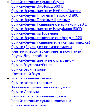
Хозяйственные сумки-баулы
Сумки-баулы Оксфорд 600 D
Сумки-баулы плотные Нейлон/Клетка
Сумки-баулы Плотные Нейлон D 800
Сумки-баулы Плотные Цветные
Сумки-баулы Тканевые с карманом 520 D
Сумки-баулы плотные Камуфляж 600D
Сумки-баулы из Гобелена
Сумки-баулы тканевые оксфорд т-420
Сумки-баулы тканевая клетка (шотландка)
Сумки (баулы) из полипропилена
Клетка классическая(мечта акуппанта)
Баулы Двухслойные
Сумки-баулы цветные с рисунком
Сумка баул армейская
Сумка баул черный
Клетчатый баул
Хозяйственные сумки
Сумки хозяйственные
Тканевые хозяйственные сумки
Сумки Авоська
Бытовая хозяйственная сумка
Хозяйственные сумки кошельки
Сумка для покупок