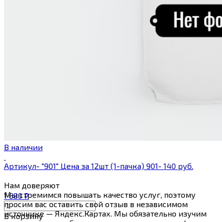
В наличии
Артикул- "901" Цена за 12шт (1-пачка) 901- 140 руб.
Нам
доверяют
Мы стремимся повышать качество услуг, поэтому
1 680
₽
просим вас оставить свой отзыв в независимом
источнике — Яндекс.Картах. Мы обязательно изучим
В корзину