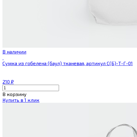
В наличии
Сумка из гобелена (баул) тканевая, артикул С(Б)-Т-Г-01
210
₽
В корзину
Купить в 1 клик