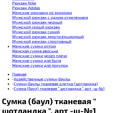
Рюкзак Nike
Рюкзак Adidas
Женские рюкзаки из экокожи
Мужской рюкзак с одним отделением
Мужской рюкзак черный
Мужской серый рюкзак
Мужской рюкзак синий
Мужской рюкзак многосекционный
Мужской рюкзак спортивный
Женские сумки оптом
Женская сумка авоська
Женские сумки через плечо
Женские сумки для быта
Женские сумки для покупок
Главная
-
Хозяйственные сумки-баулы
-
Сумки-баулы тканевая клетка (шотландка)
-
Сумка (баул) тканевая " шотландка ", арт -ш-№1
Сумка (баул) тканевая "
шотландка ", арт -ш-№1