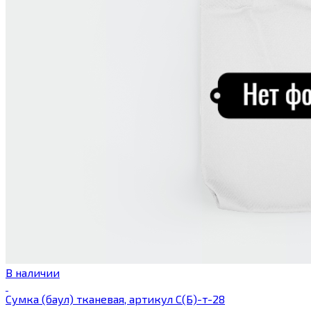
В наличии
Сумка (баул) тканевая, артикул С(Б)-т-28