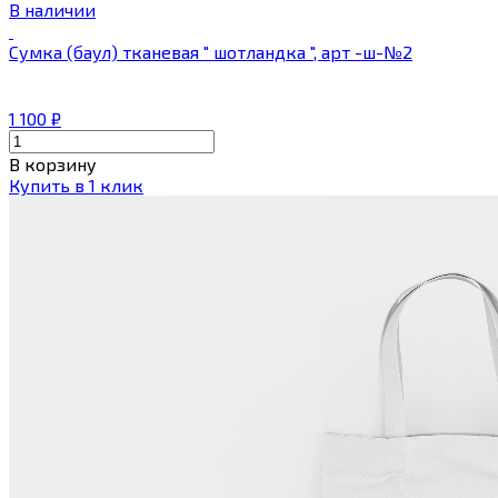
В наличии
Сумка (баул) тканевая " шотландка ", арт -ш-№2
1 100
₽
В корзину
Купить в 1 клик