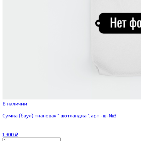
В наличии
Сумка (баул) тканевая " шотландка ", арт -ш-№3
1 300
₽