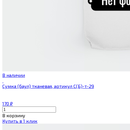
В наличии
Сумка (баул) тканевая, артикул С(Б)-т-29
170
₽
В корзину
Купить в 1 клик