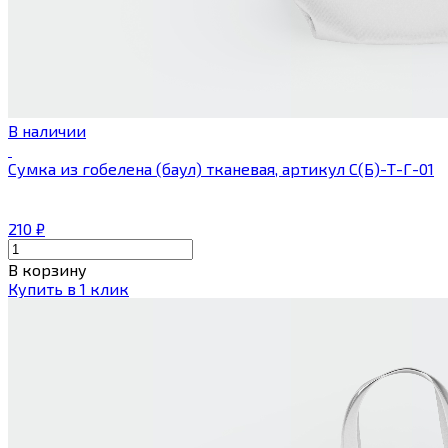
В наличии
Сумка из гобелена (баул) тканевая, артикул С(Б)-Т-Г-01
210
₽
В корзину
Купить в 1 клик