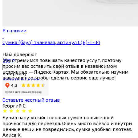
В наличии
Сумка (баул) тканевая, артикул С(Б)-Т-34
Нам
доверяют
Мы стремимся повышать качество услуг, поэтому
295
₽
просим вас оставить свой отзыв в независимом
источнике — Яндекс.Картах. Мы обязательно изучим
В корзину
ваше мнение, чтобы сделать сервис еще лучше!
Купить в 1 клик
Оставьте честный отзыв
Георгий С.
Купил пару хозяйственных сумок повышенной
прочности для переезда. Очень много влезло и внутри
ценные вещи не повредились, сумка удобная, плотная.
Алиса К.