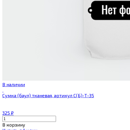
В наличии
Сумка (баул) тканевая, артикул С(Б)-Т-35
325
₽
В корзину