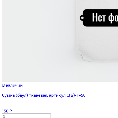
В наличии
Сумка (баул) тканевая, артикул С(Б)-Т-50
158
₽