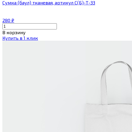
Сумка (баул) тканевая, артикул С(Б)-Т-33
280
₽
В корзину
Купить в 1 клик