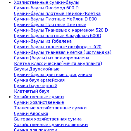
Хозяйственные сумки-баулы
Сумки-баулы Оксфорд 600 D
Сумки-баулы плотные Нейлон/Клетка
Сумки-баулы Плотные Нейлон D 800
Сумки-баулы Плотные Цветные
Сумки-баулы Тканевые с карманом 520 D
Сумки-баулы плотные Камуфляж 600D
Сумки-баулы из Гобелена
Сумки-баулы тканевые оксфорд т-420
Сумки-баулы тканевая клетка (шотландка)
Сумки (баулы) из полипропилена
Клетка классическая(мечта акуппанта)
Баулы Двухслойные
Сумки-баулы цветные с рисунком
Сумка баул армейская
Сумка баул черный
Клетчатый баул
Хозяйственные сумки
Сумки хозяйственные
Тканевые хозяйственные сумки
Сумки Авоська
Бытовая хозяйственная сумка
Хозяйственные сумки кошельки
Сумка для покупок