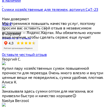
В наличии
Сумки хозяйственные для тележек, артикул СдТ-23
Нам
доверяют
Мы стремимся повышать качество услуг, поэтому
459
₽
просим вас оставить свой отзыв в независимом
источнике — Яндекс.Картах. Мы обязательно изучим
В корзину
ваше мнение, чтобы сделать сервис еще лучше!
Купить в 1 клик
Оставьте честный отзыв
Георгий С.
Купил пару хозяйственных сумок повышенной
прочности для переезда. Очень много влезло и внутри
ценные вещи не повредились, сумка удобная, плотная.
Алиса К.
Заказывала здесь сумки оптом для магазина, все
привезли быстро и качество хорошее😉
Nastya Berzool