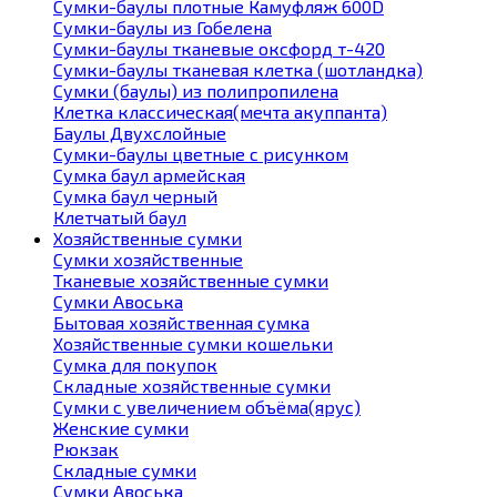
Сумки-баулы плотные Камуфляж 600D
Сумки-баулы из Гобелена
Сумки-баулы тканевые оксфорд т-420
Сумки-баулы тканевая клетка (шотландка)
Сумки (баулы) из полипропилена
Клетка классическая(мечта акуппанта)
Баулы Двухслойные
Сумки-баулы цветные с рисунком
Сумка баул армейская
Сумка баул черный
Клетчатый баул
Хозяйственные сумки
Сумки хозяйственные
Тканевые хозяйственные сумки
Сумки Авоська
Бытовая хозяйственная сумка
Хозяйственные сумки кошельки
Сумка для покупок
Складные хозяйственные сумки
Сумки с увеличением объёма(ярус)
Женские сумки
Рюкзак
Складные сумки
Сумки Авоська