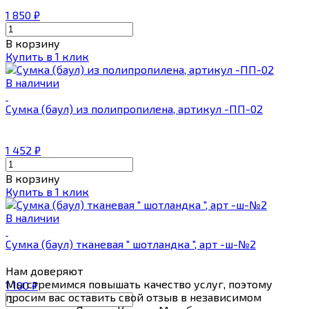
1 850
₽
В корзину
Купить в 1 клик
В наличии
Сумка (баул) из полипропилена, артикул -ПП-02
1 452
₽
В корзину
Купить в 1 клик
В наличии
Сумка (баул) тканевая " шотландка ", арт -ш-№2
Нам
доверяют
Мы стремимся повышать качество услуг, поэтому
1 100
₽
просим вас оставить свой отзыв в независимом