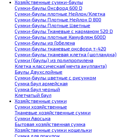
Хозяйственные сумки-баулы
Сумки-баулы Оксфорд 600 D
Сумки-баулы плотные Нейлон/Клетка
Сумки-баулы Плотные Нейлон D 800
Сумки-баулы Плотные Цветные
Сумки-баулы Тканевые с карманом 520 D
Сумки-баулы плотные Камуфляж 600D
Сумки-баулы из Гобелена
Сумки-баулы тканевые оксфорд т-420
Сумки-баулы тканевая клетка (шотландка)
Сумки (баулы) из полипропилена
Клетка классическая(мечта акуппанта)
Баулы Двухслойные
Сумки-баулы цветные с рисунком
Сумка баул армейская
Сумка баул черный
Клетчатый баул
Хозяйственные сумки
Сумки хозяйственные
Тканевые хозяйственные сумки
Сумки Авоська
Бытовая хозяйственная сумка
Хозяйственные сумки кошельки
Сумка для покупок