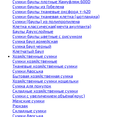
Сумки-баулы плотные Камуфляж 600D
Сумки-баулы из Гобелена
Сумки-баулы тканевые оксфорд т-420
Сумки-баулы тканевая клетка (шотландка)
Сумки (баулы) из полипропилена
Клетка классическая(мечта акуппанта)
Баулы Двухслойные
Сумки-баулы цветные с рисунком
Сумка баул армейская
Сумка баул черный
Клетчатый баул
Хозяйственные сумки
Сумки хозяйственные
Тканевые хозяйственные сумки
Сумки Авоська
Бытовая хозяйственная сумка
Хозяйственные сумки кошельки
Сумка для покупок
Складные хозяйственные сумки
Сумки с увеличением объёма(ярус)
Женские сумки
Рюкзак
Складные сумки
Сумки Авоська