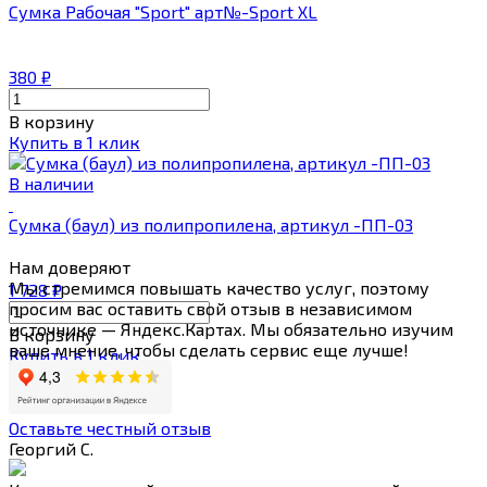
Сумка Рабочая "Sport" арт№-Sport XL
380
₽
В корзину
Купить в 1 клик
В наличии
Сумка (баул) из полипропилена, артикул -ПП-03
Нам
доверяют
Мы стремимся повышать качество услуг, поэтому
1 728
₽
просим вас оставить свой отзыв в независимом
источнике — Яндекс.Картах. Мы обязательно изучим
В корзину
ваше мнение, чтобы сделать сервис еще лучше!
Купить в 1 клик
Оставьте честный отзыв
Георгий С.