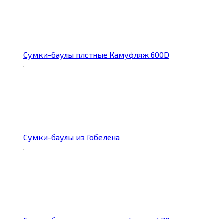
Сумки-баулы плотные Камуфляж 600D
Сумки-баулы из Гобелена