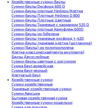
Хозяйственные сумки-баулы
Сумки-баулы Оксфорд 600 D
Сумки-баулы плотные Нейлон/Клетка
Сумки-баулы Плотные Нейлон D 800
Сумки-баулы Плотные Цветные
Сумки-баулы Тканевые с карманом 520 D
Сумки-баулы плотные Камуфляж 600D
Сумки-баулы из Гобелена
Сумки-баулы тканевые оксфорд т-420
Сумки-баулы тканевая клетка (шотландка)
Сумки (баулы) из полипропилена
Клетка классическая(мечта акуппанта)
Баулы Двухслойные
Сумки-баулы цветные с рисунком
Сумка баул армейская
Сумка баул черный
Клетчатый баул
Хозяйственные сумки
Сумки хозяйственные
Тканевые хозяйственные сумки
Сумки Авоська
Бытовая хозяйственная сумка
Хозяйственные сумки кошельки
Сумка для покупок