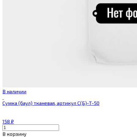
В наличии
Сумка (баул) тканевая, артикул С(Б)-Т-50
158
₽
В корзину