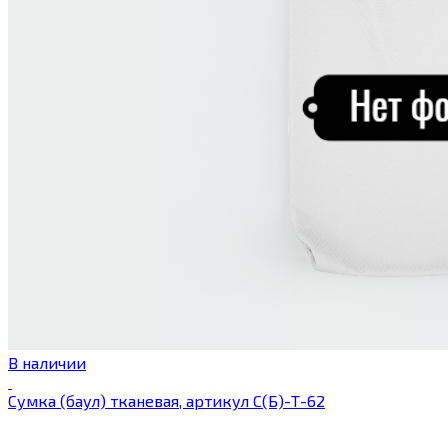
В наличии
Сумка (баул) тканевая, артикул С(Б)-Т-62