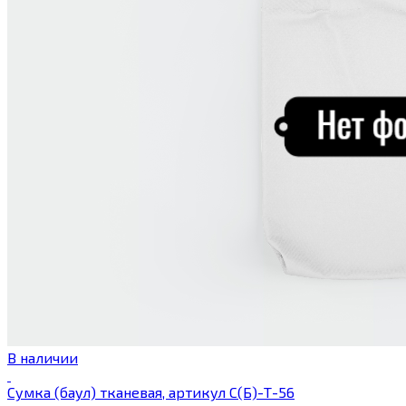
В наличии
Сумка (баул) тканевая, артикул С(Б)-Т-56