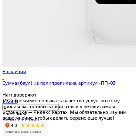
В наличии
Сумка (баул) из полипропилена, артикул -ПП-03
Нам
доверяют
Мы стремимся повышать качество услуг, поэтому
1 728
₽
просим вас оставить свой отзыв в независимом
источнике — Яндекс.Картах. Мы обязательно изучим
В корзину
ваше мнение, чтобы сделать сервис еще лучше!
Купить в 1 клик