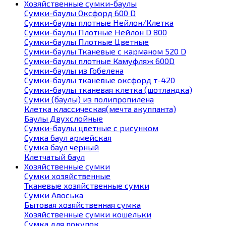
Хозяйственные сумки-баулы
Сумки-баулы Оксфорд 600 D
Сумки-баулы плотные Нейлон/Клетка
Сумки-баулы Плотные Нейлон D 800
Сумки-баулы Плотные Цветные
Сумки-баулы Тканевые с карманом 520 D
Сумки-баулы плотные Камуфляж 600D
Сумки-баулы из Гобелена
Сумки-баулы тканевые оксфорд т-420
Сумки-баулы тканевая клетка (шотландка)
Сумки (баулы) из полипропилена
Клетка классическая(мечта акуппанта)
Баулы Двухслойные
Сумки-баулы цветные с рисунком
Сумка баул армейская
Сумка баул черный
Клетчатый баул
Хозяйственные сумки
Сумки хозяйственные
Тканевые хозяйственные сумки
Сумки Авоська
Бытовая хозяйственная сумка
Хозяйственные сумки кошельки
Сумка для покупок