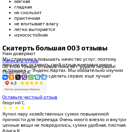
мягкая
гладкая
не скользит
практичная
не впитывает влагу
легко вытирается
износостойкая
Скатерть большая 003 отзывы
Нам
доверяют
Мы стремимся повышать качество услуг, поэтому
Написать отзыв
просим вас оставить свой отзыв в независимом
Об этом товаре отзывов пока нет. Будьте первым!
источнике — Яндекс.Картах. Мы обязательно изучим
Поделиться:
ваше мнение, чтобы сделать сервис еще лучше!
Оставьте честный отзыв
Георгий С.
Купил пару хозяйственных сумок повышенной
прочности для переезда. Очень много влезло и внутри
ценные вещи не повредились, сумка удобная, плотная.
Алиса К.