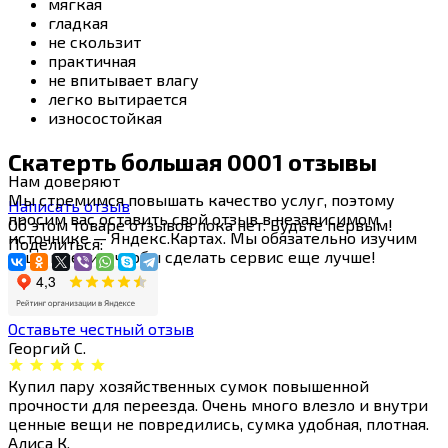
мягкая
гладкая
не скользит
практичная
не впитывает влагу
легко вытирается
износостойкая
Скатерть большая 0001 отзывы
Нам
доверяют
Мы стремимся повышать качество услуг, поэтому
Написать отзыв
просим вас оставить свой отзыв в независимом
Об этом товаре отзывов пока нет. Будьте первым!
источнике — Яндекс.Картах. Мы обязательно изучим
Поделиться:
ваше мнение, чтобы сделать сервис еще лучше!
Оставьте честный отзыв
Георгий С.
Купил пару хозяйственных сумок повышенной
прочности для переезда. Очень много влезло и внутри
ценные вещи не повредились, сумка удобная, плотная.
Алиса К.