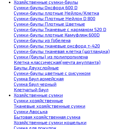
Хозяйственные сумки-баулы
Сумки-баулы Оксфорд 600 D
Сумки-баулы плотные Нейлон/Клетка
Сумки-баулы Плотные Нейлон D 800
Сумки-баулы Плотные Цветные
Сумки-баулы Тканевые с карманом 520 D
Сумки-баулы плотные Камуфляж 600D
Сумки-баулы из Гобелена
Сумки-баулы тканевые оксфорд т-420
Сумки-баулы тканевая клетка (шотландка)
Сумки (баулы) из полипропилена
Клетка классическая(мечта акуппанта)
Баулы Двухслойные
Сумки-баулы цветные с рисунком
Сумка баул армейская
Сумка баул черный
Клетчатый баул
Хозяйственные сумки
Сумки хозяйственные
Тканевые хозяйственные сумки
Сумки Авоська
Бытовая хозяйственная сумка
Хозяйственные сумки кошельки
Сумка для покупок