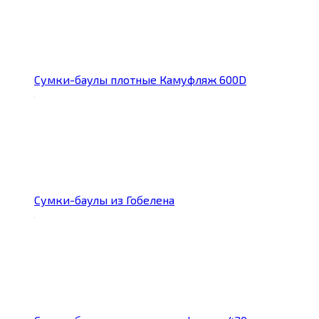
Сумки-баулы плотные Камуфляж 600D
Сумки-баулы из Гобелена