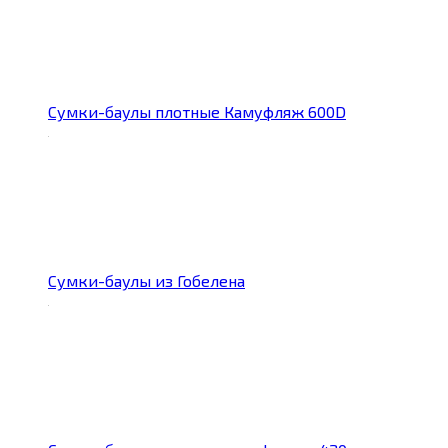
Сумки-баулы плотные Камуфляж 600D
Сумки-баулы из Гобелена