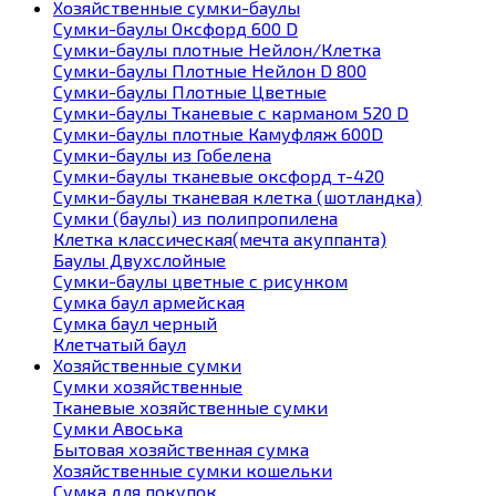
Хозяйственные сумки-баулы
Сумки-баулы Оксфорд 600 D
Сумки-баулы плотные Нейлон/Клетка
Сумки-баулы Плотные Нейлон D 800
Сумки-баулы Плотные Цветные
Сумки-баулы Тканевые с карманом 520 D
Сумки-баулы плотные Камуфляж 600D
Сумки-баулы из Гобелена
Сумки-баулы тканевые оксфорд т-420
Сумки-баулы тканевая клетка (шотландка)
Сумки (баулы) из полипропилена
Клетка классическая(мечта акуппанта)
Баулы Двухслойные
Сумки-баулы цветные с рисунком
Сумка баул армейская
Сумка баул черный
Клетчатый баул
Хозяйственные сумки
Сумки хозяйственные
Тканевые хозяйственные сумки
Сумки Авоська
Бытовая хозяйственная сумка
Хозяйственные сумки кошельки
Сумка для покупок