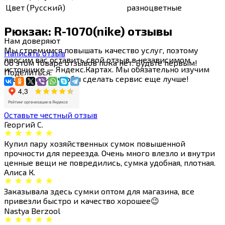
Цвет (Русский)
разноцветные
Рюкзак: R-1070(nike) отзывы
Нам
доверяют
Мы стремимся повышать качество услуг, поэтому
Написать отзыв
просим вас оставить свой отзыв в независимом
Об этом товаре отзывов пока нет. Будьте первым!
источнике — Яндекс.Картах. Мы обязательно изучим
Поделиться:
ваше мнение, чтобы сделать сервис еще лучше!
Оставьте честный отзыв
Георгий С.
Купил пару хозяйственных сумок повышенной
прочности для переезда. Очень много влезло и внутри
ценные вещи не повредились, сумка удобная, плотная.
Алиса К.
Заказывала здесь сумки оптом для магазина, все
привезли быстро и качество хорошее😉
Nastya Berzool