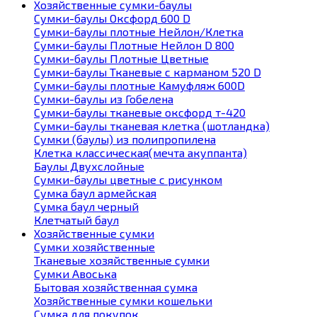
Хозяйственные сумки-баулы
Сумки-баулы Оксфорд 600 D
Сумки-баулы плотные Нейлон/Клетка
Сумки-баулы Плотные Нейлон D 800
Сумки-баулы Плотные Цветные
Сумки-баулы Тканевые с карманом 520 D
Сумки-баулы плотные Камуфляж 600D
Сумки-баулы из Гобелена
Сумки-баулы тканевые оксфорд т-420
Сумки-баулы тканевая клетка (шотландка)
Сумки (баулы) из полипропилена
Клетка классическая(мечта акуппанта)
Баулы Двухслойные
Сумки-баулы цветные с рисунком
Сумка баул армейская
Сумка баул черный
Клетчатый баул
Хозяйственные сумки
Сумки хозяйственные
Тканевые хозяйственные сумки
Сумки Авоська
Бытовая хозяйственная сумка
Хозяйственные сумки кошельки
Сумка для покупок