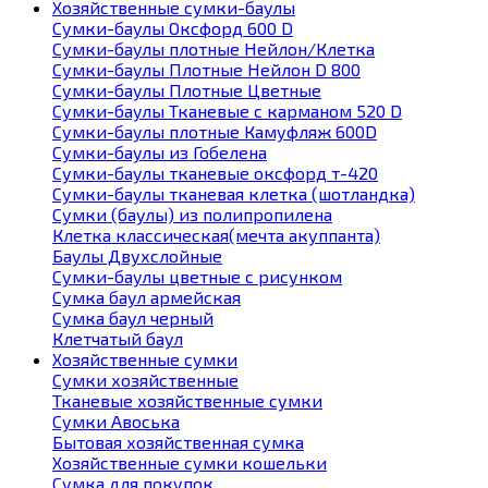
Хозяйственные сумки-баулы
Сумки-баулы Оксфорд 600 D
Сумки-баулы плотные Нейлон/Клетка
Сумки-баулы Плотные Нейлон D 800
Сумки-баулы Плотные Цветные
Сумки-баулы Тканевые с карманом 520 D
Сумки-баулы плотные Камуфляж 600D
Сумки-баулы из Гобелена
Сумки-баулы тканевые оксфорд т-420
Сумки-баулы тканевая клетка (шотландка)
Сумки (баулы) из полипропилена
Клетка классическая(мечта акуппанта)
Баулы Двухслойные
Сумки-баулы цветные с рисунком
Сумка баул армейская
Сумка баул черный
Клетчатый баул
Хозяйственные сумки
Сумки хозяйственные
Тканевые хозяйственные сумки
Сумки Авоська
Бытовая хозяйственная сумка
Хозяйственные сумки кошельки
Сумка для покупок