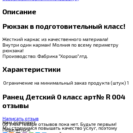
Описание
Рюкзак в подготовительный класс!
Жесткий каркас из качественного материала!
Внутри один карман! Молния по всему периметру
рюкзака!
Производство: Фабрика "Хорошо"лтд.
Характеристики
Ограничение на минимальный заказ продукта (штук)
1
Ранец Детский 0 класс арт№ R 004
отзывы
Написать отзыв
Нам
доверяют
Об этом товаре отзывов пока нет. Будьте первым!
Мы стремимся повышать качество услуг, поэтому
Поделиться: