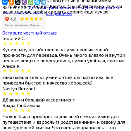
просим вас оставить свой отзыв в независимом
источнике — Яндекс.Картах. Мы обязательно изучим
Категории:
Детские рюкзаки оптом
Детский ранец
ваше мнение, чтобы сделать сервис еще лучше!
Детские рюкзаки для девочек
Оставьте честный отзыв
Георгий С.
Купил пару хозяйственных сумок повышенной
прочности для переезда. Очень много влезло и внутри
ценные вещи не повредились, сумка удобная, плотная.
Алиса К.
Заказывала здесь сумки оптом для магазина, все
привезли быстро и качество хорошее😉
Nastya Berzool
Дёшево и большой ассортимент
Влада Любимова
Нужно было приобрести для всей семьи сумки для
путешествия и взрослым родственникам к сезону для
повседневной жизни. Что очень понравилось - это