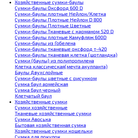
Хозяйственные сумки-баулы
Сумки-баулы Оксфорд 600 D
Сумки-баулы плотные Нейлон/Клетка
Сумки-баулы Плотные Нейлон D 800
Сумки-баулы Плотные Цветные
Сумки-баулы Тканевые с карманом 520 D
Сумки-баулы плотные Камуфляж 600D
Сумки-баулы из Гобелена
Сумки-баулы тканевые оксфорд т-420
Сумки-баулы тканевая клетка (шотландка)
Сумки (баулы) из полипропилена
Клетка классическая(мечта акуппанта)
Баулы Двухслойные
Сумки-баулы цветные с рисунком
Сумка баул армейская
Сумка баул черный
Клетчатый баул
Хозяйственные сумки
Сумки хозяйственные
Тканевые хозяйственные сумки
Сумки Авоська
Бытовая хозяйственная сумка
Хозяйственные сумки кошельки
Сумка для покупок